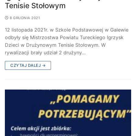
Tenisie Stołowym
8 GRUDNIA 2021
12 listopada 2021r. w Szkole Podstawowej w Galewie
odbyły się Mistrzostwa Powiatu Tureckiego Igrzysk
Dzieci w Drużynowym Tenisie Stołowym. W
rywalizacji brały udział 2 drużyny…
CZYTAJ DALEJ →