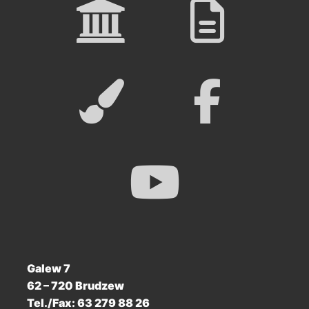
Galew 7
62 – 720 Brudzew
Tel./Fax:
63 279 88 26