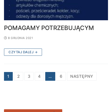
POMAGAMY POTRZEBUJĄCYM
8 GRUDNIA 2021
CZYTAJ DALEJ →
Stronicowanie
1
2
3
4
…
6
NASTĘPNY
wpisów