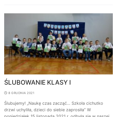
ŚLUBOWANIE KLASY I
8 GRUDNIA 2021
Ślubujemy! „Naukę czas zacząć… Szkoła cichutko
drzwi uchyliła, dzieci do siebie zaprosiła” W
poniedziałek 15 listopada 2021 r. odbyła się w naszej